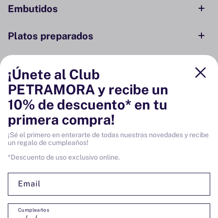
Embutidos
Platos preparados
Conservas y ahumados
¡Únete al Club
PETRAMORA y recibe un
Despensa
10% de descuento* en tu
primera compra!
Bodega
¡Sé el primero en enterarte de todas nuestras novedades y recibe
un regalo de cumpleaños!
Vinos
*Descuento de uso exclusivo online.
Email
Cumpleaños