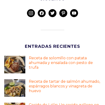
instagram
facebook
twitter
pinterest
youtube
ENTRADAS RECIENTES
Receta de solomillo con patata
ahumada y ensalada con pesto de
trufa
Receta de tartar de salmón ahumado,
espárragos blancos y vinagreta de
huevo
Cocido de Lalín: Un cocido gallego en